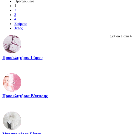
Προηγούμενο
1
2
3
4
Επόμενο
Τέλος
Σελίδα 1 από 4
Προσκλητήρια Γάμου
Προσκλητήρια Βάπτισης
Μπομπονιέρες Γάμου