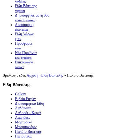
wedding
Είδη Βάπτισης
vaptism
Δημιούργησε μόνη σου
make it yourself
Διακόσμηση
decoration
Είδη Δώρων
gifts
Προσφορές
sales
Νέα Προϊόντα
new products
Επικοινωνία
contact
Βρίσκεστε εδώ:
Αρχική
»
Είδη Βάπτισης
»
Πακέτο Βάπτισης
Είδη Βάπτισης
Gallery
Βιβλία Ευχών
Διακοσμητικά Είδη
Λαδόπανα
Λαδοσέτ - Κεριά
Λαμπάδες
Μαρτυρικά
Μπομπονιέρες
Πακέτο Βάπτισης
Παπούτσια