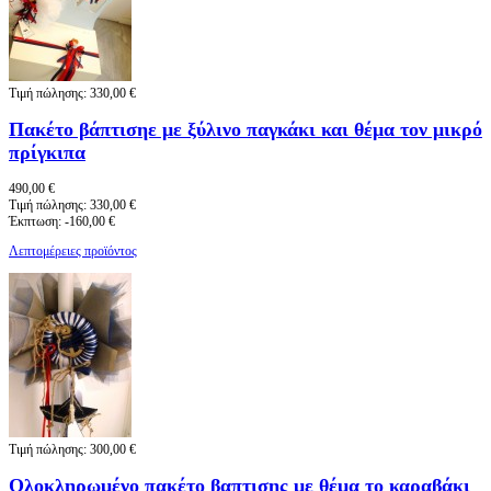
Τιμή πώλησης:
330,00 €
Πακέτο βάπτισηε με ξύλινο παγκάκι και θέμα τον μικρό
πρίγκιπα
490,00 €
Τιμή πώλησης:
330,00 €
Έκπτωση:
-160,00 €
Λεπτομέρειες προϊόντος
Τιμή πώλησης:
300,00 €
Ολοκληρωμένο πακέτο βαπτισης με θέμα το καραβάκι