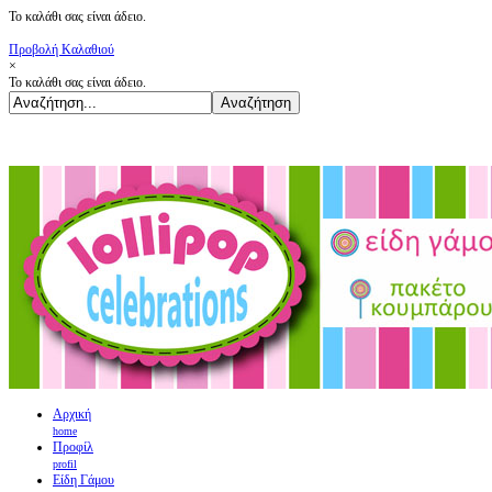
Το καλάθι σας είναι άδειο.
Προβολή Καλαθιού
×
Το καλάθι σας είναι άδειο.
Αρχική
home
Προφίλ
profil
Είδη Γάμου