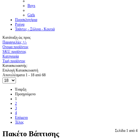
Boys
Girls
Προσκλητήρια
Ρούχα
Τσάντες - Ξύλινα - Κουτιά
Κατάταξη ώς προς
Παραγγελίες +/-
Ονομα προϊόντος
SKU προϊόντος
Κατηγορία
Τιμή προϊόντος
Κατασκευαστής:
Επιλογή Κατασκευαστή
Αποτελέσματα 1 - 18 από 68
Έναρξη
Προηγούμενο
1
2
3
4
Επόμενο
Τέλος
Σελίδα 1 από 4
Πακέτο Βάπτισης