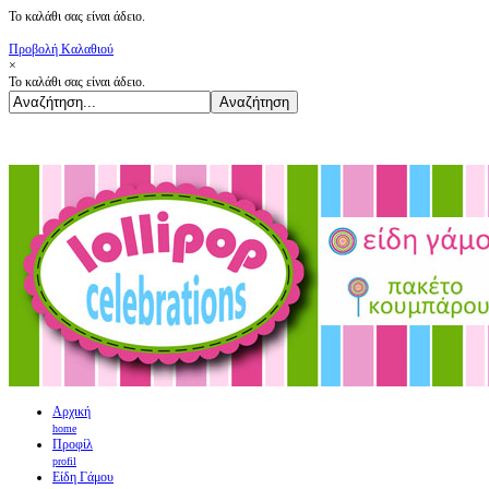
Το καλάθι σας είναι άδειο.
Προβολή Καλαθιού
×
Το καλάθι σας είναι άδειο.
Αρχική
home
Προφίλ
profil
Είδη Γάμου