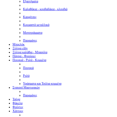
Εξαρτήματα
Καλαθάκια - κουβαδάκια - κλουβιά
Καρφίτσες
Κρεμαστά μεταλλικά
Μονογράμματα
Παραμάνες
Μπρελόκ
Ξύλινα είδη
Ξύλινα καλάθια - Μπαούλα
Πάνινα - Φιγούρες
Πουγκιά - Ρολά - Κομμένα
Πουγκιά
Ρολά
Υφάσματα και Τούλια κομμένα
Σταυροί Μαρτυρικών
Παραμάνες
Τσόχα
Φάκελα
Φούντες
Χάντρες