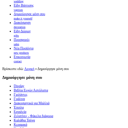
wedding
Είδη Βάπτισης
vaptism
Δημιούργησε μόνη σου
make it yourself
Διακόσμηση
decoration
Είδη Δώρων
gifts
Προσφορές
sales
Νέα Προϊόντα
new products
Επικοινωνία
contact
Βρίσκεστε εδώ:
Αρχική
»
Δημιούργησε μόνη σου
Δημιούργησε μόνη σου
Display
Βιβλία Ευχών Αστόλιστα
Γιρλάντες
Γυάλινα
Διακοσμητικά για Μαλλιά
Έπιπλα
Εργαλεία
Ζελατίνες - Φάκελα διάφορα
Καλάθια Τσόχα
Κεραμικά