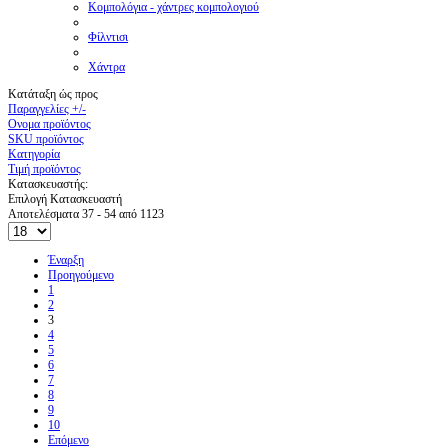
Κομπολόγια - χάντρες κομπολογιού
Φίλντισι
Χάντρα
Κατάταξη ώς προς
Παραγγελίες +/-
Ονομα προϊόντος
SKU προϊόντος
Κατηγορία
Τιμή προϊόντος
Κατασκευαστής:
Επιλογή Κατασκευαστή
Αποτελέσματα 37 - 54 από 1123
Έναρξη
Προηγούμενο
1
2
3
4
5
6
7
8
9
10
Επόμενο