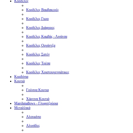
Κορδέλες
Κορδέλες Βαμβακερές
Κορδέλες Γκρο
Κορδέλες Διάφορες
Κορδέλες Καμβάς - Λινάτσα
Κορδέλες Οργάντζα
Κορδέλες Σατέν
Κορδέλες Τρέσα
Κορδέλες Χριστουγεννιάτικες
Κορδόνια
Κουτιά
Γούνινα Κουτια
Χάρτινα Κουτιά
Μarshmallows - Γλυφιτζούρια
Μεταλλικά
Αλουμίνιο
Αλυσίδες