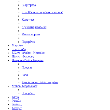
Εξαρτήματα
Καλαθάκια - κουβαδάκια - κλουβιά
Καρφίτσες
Κρεμαστά μεταλλικά
Μονογράμματα
Παραμάνες
Μπρελόκ
Ξύλινα είδη
Ξύλινα καλάθια - Μπαούλα
Πάνινα - Φιγούρες
Πουγκιά - Ρολά - Κομμένα
Πουγκιά
Ρολά
Υφάσματα και Τούλια κομμένα
Σταυροί Μαρτυρικών
Παραμάνες
Τσόχα
Φάκελα
Φούντες
Χάντρες