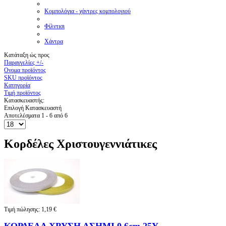
Κομπολόγια - χάντρες κομπολογιού
Φίλντισι
Χάντρα
Κατάταξη ώς προς
Παραγγελίες +/-
Ονομα προϊόντος
SKU προϊόντος
Κατηγορία
Τιμή προϊόντος
Κατασκευαστής:
Επιλογή Κατασκευαστή
Αποτελέσματα 1 - 6 από 6
Κορδέλες Χριστουγεννιάτικες
Τιμή πώλησης:
1,19 €
ΚΟΡΔΕΛΑ ΧΡΥΣΗ ΑΣΗΜΙ 0.6cm 25Y