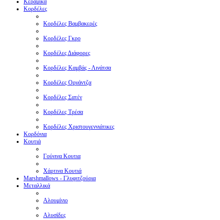
Κεραμικά
Κορδέλες
Κορδέλες Βαμβακερές
Κορδέλες Γκρο
Κορδέλες Διάφορες
Κορδέλες Καμβάς - Λινάτσα
Κορδέλες Οργάντζα
Κορδέλες Σατέν
Κορδέλες Τρέσα
Κορδέλες Χριστουγεννιάτικες
Κορδόνια
Κουτιά
Γούνινα Κουτια
Χάρτινα Κουτιά
Μarshmallows - Γλυφιτζούρια
Μεταλλικά
Αλουμίνιο
Αλυσίδες