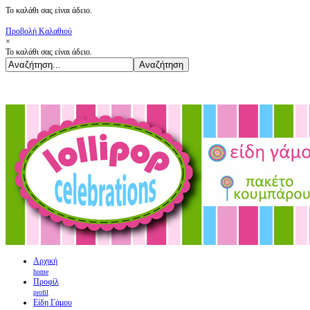
Το καλάθι σας είναι άδειο.
Προβολή Καλαθιού
×
Το καλάθι σας είναι άδειο.
Αρχική
home
Προφίλ
profil
Είδη Γάμου