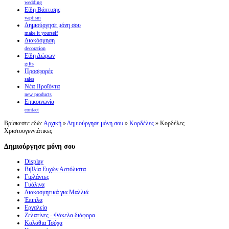
wedding
Είδη Βάπτισης
vaptism
Δημιούργησε μόνη σου
make it yourself
Διακόσμηση
decoration
Είδη Δώρων
gifts
Προσφορές
sales
Νέα Προϊόντα
new products
Επικοινωνία
contact
Βρίσκεστε εδώ:
Αρχική
»
Δημιούργησε μόνη σου
»
Κορδέλες
»
Κορδέλες
Χριστουγεννιάτικες
Δημιούργησε μόνη σου
Display
Βιβλία Ευχών Αστόλιστα
Γιρλάντες
Γυάλινα
Διακοσμητικά για Μαλλιά
Έπιπλα
Εργαλεία
Ζελατίνες - Φάκελα διάφορα
Καλάθια Τσόχα